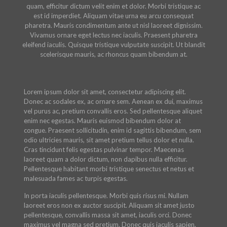
quam, efficitur dictum velit enim et dolor. Morbi tristique ac
est id imperdiet. Aliquam vitae urna eu arcu consequat
pharetra. Mauris condimentum ante ut nisl laoreet dignissim.
Vivamus ornare eget lectus nec iaculis. Praesent pharetra
eleifend iaculis. Quisque tristique vulputate suscipit. Ut blandit
scelerisque mauris, ac rhoncus quam bibendum at.
Lorem ipsum dolor sit amet, consectetur adipiscing elit.
Donec ac sodales ex, ac ornare sem. Aenean ex dui, maximus
vel purus ac, pretium convallis eros. Sed pellentesque aliquet
enim nec egestas. Mauris euismod bibendum dolor at
congue. Praesent sollicitudin, enim id sagittis bibendum, sem
odio ultricies mauris, sit amet pretium tellus dolor et nulla.
Cras tincidunt felis egestas pulvinar tempor. Maecenas
laoreet quam a dolor dictum, non dapibus nulla efficitur.
Pellentesque habitant morbi tristique senectus et netus et
malesuada fames ac turpis egestas.
In porta iaculis pellentesque. Morbi quis risus mi. Nullam
laoreet eros non ex auctor suscipit. Aliquam sit amet justo
pellentesque, convallis massa sit amet, iaculis orci. Donec
maximus vel magna sed pretium. Donec quis iaculis sapien,