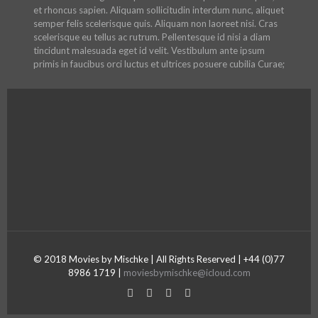
et rhoncus sapien. Aliquam sollicitudin interdum nunc, aliquet
semper felis scelerisque quis. Aliquam non laoreet nisi. Cras
scelerisque eu tellus ac rutrum. Pellentesque id nisi a diam
tincidunt malesuada eget id velit. Vestibulum ante ipsum
primis in faucibus orci luctus et ultrices posuere cubilia Curae;
© 2018 Movies by Mischke | All Rights Reserved | +44 (0)77
8986 1719 |
moviesbymischke@icloud.com